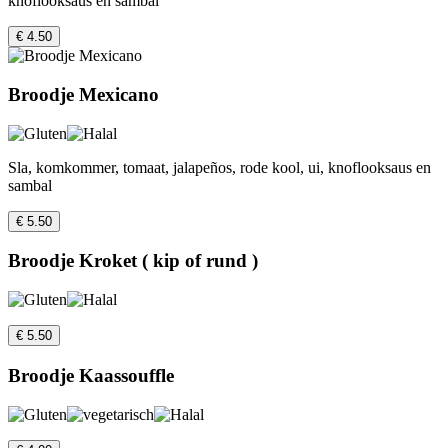
knoflooksaus en sambal
€ 4.50
Broodje Mexicano
Sla, komkommer, tomaat, jalapeños, rode kool, ui, knoflooksaus en
sambal
€ 5.50
Broodje Kroket ( kip of rund )
€ 5.50
Broodje Kaassouffle